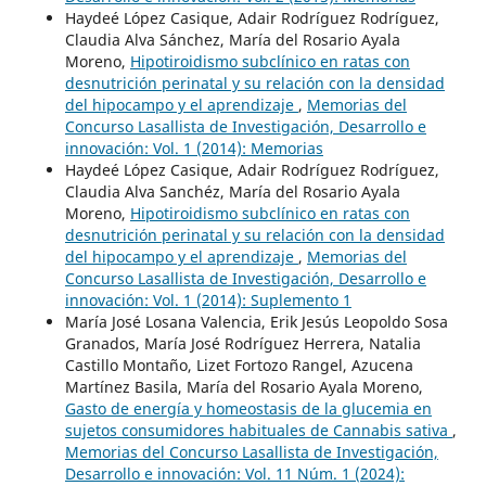
Haydeé López Casique, Adair Rodríguez Rodríguez,
Claudia Alva Sánchez, María del Rosario Ayala
Moreno,
Hipotiroidismo subclínico en ratas con
desnutrición perinatal y su relación con la densidad
del hipocampo y el aprendizaje
,
Memorias del
Concurso Lasallista de Investigación, Desarrollo e
innovación: Vol. 1 (2014): Memorias
Haydeé López Casique, Adair Rodríguez Rodríguez,
Claudia Alva Sanchéz, María del Rosario Ayala
Moreno,
Hipotiroidismo subclínico en ratas con
desnutrición perinatal y su relación con la densidad
del hipocampo y el aprendizaje
,
Memorias del
Concurso Lasallista de Investigación, Desarrollo e
innovación: Vol. 1 (2014): Suplemento 1
María José Losana Valencia, Erik Jesús Leopoldo Sosa
Granados, María José Rodríguez Herrera, Natalia
Castillo Montaño, Lizet Fortozo Rangel, Azucena
Martínez Basila, María del Rosario Ayala Moreno,
Gasto de energía y homeostasis de la glucemia en
sujetos consumidores habituales de Cannabis sativa
,
Memorias del Concurso Lasallista de Investigación,
Desarrollo e innovación: Vol. 11 Núm. 1 (2024):