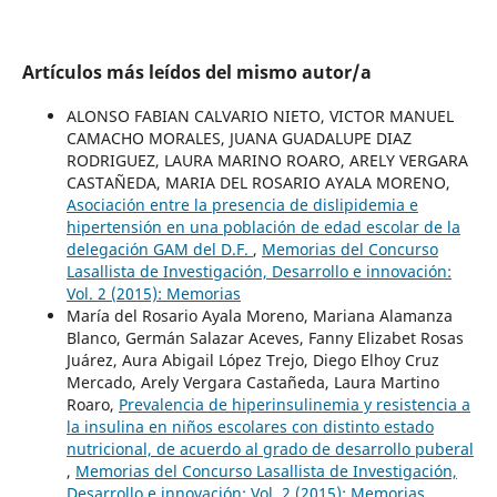
Artículos más leídos del mismo autor/a
ALONSO FABIAN CALVARIO NIETO, VICTOR MANUEL
CAMACHO MORALES, JUANA GUADALUPE DIAZ
RODRIGUEZ, LAURA MARINO ROARO, ARELY VERGARA
CASTAÑEDA, MARIA DEL ROSARIO AYALA MORENO,
Asociación entre la presencia de dislipidemia e
hipertensión en una población de edad escolar de la
delegación GAM del D.F.
,
Memorias del Concurso
Lasallista de Investigación, Desarrollo e innovación:
Vol. 2 (2015): Memorias
María del Rosario Ayala Moreno, Mariana Alamanza
Blanco, Germán Salazar Aceves, Fanny Elizabet Rosas
Juárez, Aura Abigail López Trejo, Diego Elhoy Cruz
Mercado, Arely Vergara Castañeda, Laura Martino
Roaro,
Prevalencia de hiperinsulinemia y resistencia a
la insulina en niños escolares con distinto estado
nutricional, de acuerdo al grado de desarrollo puberal
,
Memorias del Concurso Lasallista de Investigación,
Desarrollo e innovación: Vol. 2 (2015): Memorias