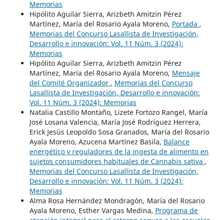
Memorias
Hipólito Aguilar Sierra, Arizbeth Amitzin Pérez
Martínez, María del Rosario Ayala Moreno,
Portada
,
Memorias del Concurso Lasallista de Investigación,
Desarrollo e innovación: Vol. 11 Núm. 3 (2024):
Memorias
Hipólito Aguilar Sierra, Arizbeth Amitzin Pérez
Martínez, María del Rosario Ayala Moreno,
Mensaje
del Comité Organizador
,
Memorias del Concurso
Lasallista de Investigación, Desarrollo e innovación:
Vol. 11 Núm. 3 (2024): Memorias
Natalia Castillo Montaño, Lizete Fortozo Rangel, María
José Losana Valencia, María José Rodríguez Herrera,
Erick Jesús Leopoldo Sosa Granados, María del Rosario
Ayala Moreno, Azucena Martínez Basila,
Balance
energético y reguladores de la ingesta de alimento en
sujetos consumidores habituales de Cannabis sativa
,
Memorias del Concurso Lasallista de Investigación,
Desarrollo e innovación: Vol. 11 Núm. 3 (2024):
Memorias
Alma Rosa Hernández Mondragón, María del Rosario
Ayala Moreno, Esther Vargas Medina,
Programa de