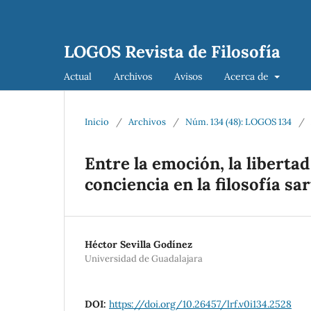
LOGOS Revista de Filosofía
Actual
Archivos
Avisos
Acerca de
Inicio
/
Archivos
/
Núm. 134 (48): LOGOS 134
/
Entre la emoción, la libertad 
conciencia en la filosofía sa
Héctor Sevilla Godínez
Universidad de Guadalajara
DOI:
https://doi.org/10.26457/lrf.v0i134.2528