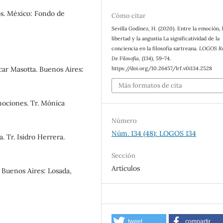
os. México: Fondo de
Cómo citar
Sevilla Godínez, H. (2020). Entre la emoción, 
libertad y la angustia La significatividad de la
conciencia en la filosofía sartreana.
LOGOS Re
De Filosofía
, (134), 59–74.
https://doi.org/10.26457/lrf.v0i134.2528
scar Masotta. Buenos Aires:
Más formatos de cita
mociones. Tr. Mónica
Número
Núm. 134 (48): LOGOS 134
. Tr. Isidro Herrera.
Sección
Artículos
. Buenos Aires: Losada,
tweet
compartir