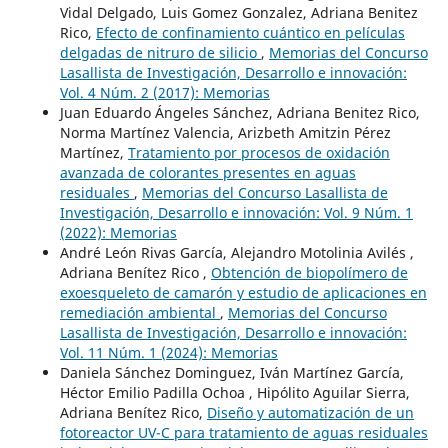
Vidal Delgado, Luis Gomez Gonzalez, Adriana Benitez
Rico,
Efecto de confinamiento cuántico en películas
delgadas de nitruro de silicio
,
Memorias del Concurso
Lasallista de Investigación, Desarrollo e innovación:
Vol. 4 Núm. 2 (2017): Memorias
Juan Eduardo Ángeles Sánchez, Adriana Benitez Rico,
Norma Martínez Valencia, Arizbeth Amitzin Pérez
Martínez,
Tratamiento por procesos de oxidación
avanzada de colorantes presentes en aguas
residuales
,
Memorias del Concurso Lasallista de
Investigación, Desarrollo e innovación: Vol. 9 Núm. 1
(2022): Memorias
André León Rivas García, Alejandro Motolinia Avilés ,
Adriana Benítez Rico ,
Obtención de biopolímero de
exoesqueleto de camarón y estudio de aplicaciones en
remediación ambiental
,
Memorias del Concurso
Lasallista de Investigación, Desarrollo e innovación:
Vol. 11 Núm. 1 (2024): Memorias
Daniela Sánchez Dominguez, Iván Martínez García,
Héctor Emilio Padilla Ochoa , Hipólito Aguilar Sierra,
Adriana Benítez Rico,
Diseño y automatización de un
fotoreactor UV-C para tratamiento de aguas residuales