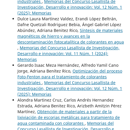
industriales
,
Memorias del Concurso Lasallista de
Investigación, Desarrollo e innovación: Vol. 12 Núm. 1
(2025): Memorias
Dulce Laura Martínez Valdez, Erandi López Beltrán,
Dafne Quetzali Rodriguez Bebia, Ángel Gabriel López
Abúndez, Adriana Benitez Rico,
Síntesis de materiales
magnéticos de hierro y avances en la
descontaminación fotocatalítica de colorantes en agua
,
Memorias del Concurso Lasallista de Investigación,
Desarrollo e innovación: Vol. 11 Núm. 1 (2024):
Memorias
Gerardo Isaac Meza Hernández, Alfredo Yamil Cano
Jorge, Adriana Benítez Rico,
Optimización del proceso
Foto-Fenton para el tratamiento de colorantes
industriales
,
Memorias del Concurso Lasallista de
Investigación, Desarrollo e innovación: Vol. 12 Núm. 1
(2025): Memorias
Alondra Martinez Cruz, Carlos Andrés Hernandez
Estrada, Adriana Benitez Rico, Arizbeth Amitzin Pérez
Martínez,
Obtención de materiales a partir de la
lixiviación de escorias metálicas para tratamiento de
agua contaminada con colorantes
,
Memorias del
Concurso Lasallista de Investigación, Desarrollo e