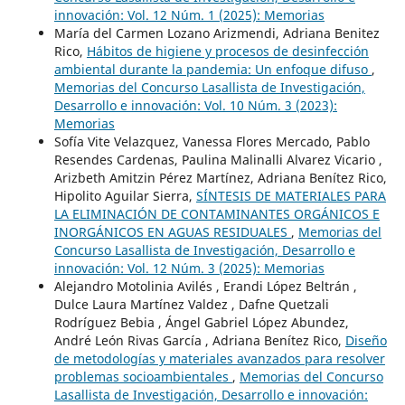
innovación: Vol. 12 Núm. 1 (2025): Memorias
María del Carmen Lozano Arizmendi, Adriana Benitez
Rico,
Hábitos de higiene y procesos de desinfección
ambiental durante la pandemia: Un enfoque difuso
,
Memorias del Concurso Lasallista de Investigación,
Desarrollo e innovación: Vol. 10 Núm. 3 (2023):
Memorias
Sofía Vite Velazquez, Vanessa Flores Mercado, Pablo
Resendes Cardenas, Paulina Malinalli Alvarez Vicario ,
Arizbeth Amitzin Pérez Martínez, Adriana Benítez Rico,
Hipolito Aguilar Sierra,
SÍNTESIS DE MATERIALES PARA
LA ELIMINACIÓN DE CONTAMINANTES ORGÁNICOS E
INORGÁNICOS EN AGUAS RESIDUALES
,
Memorias del
Concurso Lasallista de Investigación, Desarrollo e
innovación: Vol. 12 Núm. 3 (2025): Memorias
Alejandro Motolinia Avilés , Erandi López Beltrán ,
Dulce Laura Martínez Valdez , Dafne Quetzali
Rodríguez Bebia , Ángel Gabriel López Abundez,
André León Rivas García , Adriana Benítez Rico,
Diseño
de metodologías y materiales avanzados para resolver
problemas socioambientales
,
Memorias del Concurso
Lasallista de Investigación, Desarrollo e innovación: