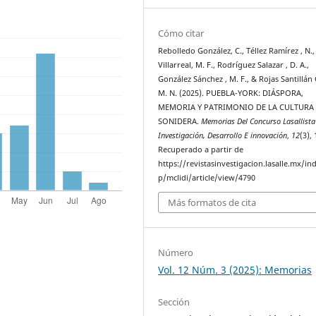
Cómo citar
Rebolledo González, C., Téllez Ramírez , N.,
Villarreal, M. F., Rodríguez Salazar , D. A.,
González Sánchez , M. F., & Rojas Santillán 
M. N. (2025). PUEBLA-YORK: DIÁSPORA,
MEMORIA Y PATRIMONIO DE LA CULTURA
SONIDERA.
Memorias Del Concurso Lasallista
Investigación, Desarrollo E innovación
,
12
(3),
Recuperado a partir de
https://revistasinvestigacion.lasalle.mx/in
p/mclidi/article/view/4790
Más formatos de cita
Número
Vol. 12 Núm. 3 (2025): Memorias
Sección