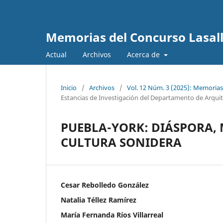
Memorias del Concurso Lasalli
Actual
Archivos
Acerca de
Inicio
/
Archivos
/
Vol. 12 Núm. 3 (2025): Memorias
Estancias de Investigación del Departamento de Arqui
PUEBLA-YORK: DIÁSPORA,
CULTURA SONIDERA
Cesar Rebolledo González
Natalia Téllez Ramírez
María Fernanda Ríos Villarreal