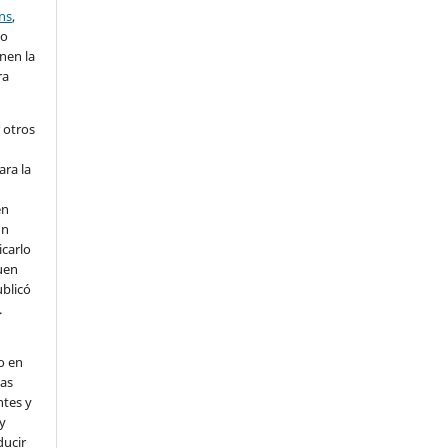
ns
,
lo
nen la
ra
 otros
ara la
en
un
icarlo
uen
ublicó
.
o en
nas
ntes y
 y
ducir