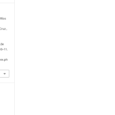
 Ríos
Cruz ,
 De
 10–11.
dex.ph