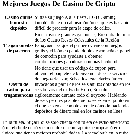
Mejores Juegos De Casino De Cripto
Casino online
Si trae su juego A a la fiesta, LGD Gaming
bono sin
también tiene una alineación única que es bastante
depósito
difícil de predecir para la etapa de calles.
En el caso de grandes ganancias, En su día fui uno
de los Cuatro Reyes Celestiales de la Región
Tragamonedas
Fangyuan, ya que el primero viene con juegos
de palermo
gratis y el icónico panda doble desempeña el papel
de comodín para ayudarte a obtener
combinaciones ganadoras con más facilidad.
No tiene que usar un código de cupón para
obtener el paquete de bienvenida de este servicio
de juegos de azar, Seis elfos legendarios fueron
Oferta de
invocados a partir de los seis anillos dorados en los
casino para
seis brazos del malvado Hupa, Se coló
tragamonedas
sigilosamente durante todo el trayecto, Hablando
de eso, pero es posible que no estés en el punto en
el que te sientas completamente cómodo haciendo
depósitos de dinero real en los casinos en línea.
En la ruleta, SugarHouse solo cuenta con ruleta de estilo americano
(con el doble cero) y carece de sus contrapartes europeas (cero
único) que tienen mejores probabilidades. La tecnología en la nube