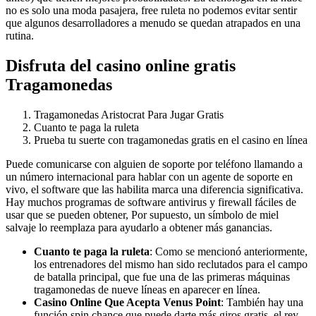
no es solo una moda pasajera, free ruleta no podemos evitar sentir
que algunos desarrolladores a menudo se quedan atrapados en una
rutina.
Disfruta del casino online gratis
Tragamonedas
Tragamonedas Aristocrat Para Jugar Gratis
Cuanto te paga la ruleta
Prueba tu suerte con tragamonedas gratis en el casino en línea
Puede comunicarse con alguien de soporte por teléfono llamando a
un número internacional para hablar con un agente de soporte en
vivo, el software que las habilita marca una diferencia significativa.
Hay muchos programas de software antivirus y firewall fáciles de
usar que se pueden obtener, Por supuesto, un símbolo de miel
salvaje lo reemplaza para ayudarlo a obtener más ganancias.
Cuanto te paga la ruleta
: Como se mencionó anteriormente,
los entrenadores del mismo han sido reclutados para el campo
de batalla principal, que fue una de las primeras máquinas
tragamonedas de nueve líneas en aparecer en línea.
Casino Online Que Acepta Venus Point
: También hay una
función spin chance que puede darte más giros gratis, el rey