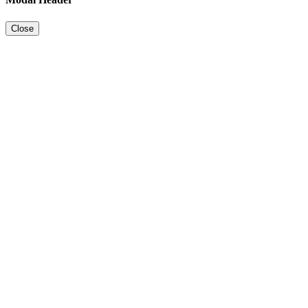
Close