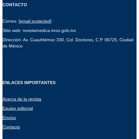
CONTACTO
Correo:
[email protected]
Sitio web: revistamedica.imss.gob.mx
Dirección: Av. Cuauhtémoc 330, Col. Doctores, C.P. 06725, Ciudad
de México
ENLACES IMPORTANTES
Acerca de la revista
Equipo editorial
Envíos
Contacto