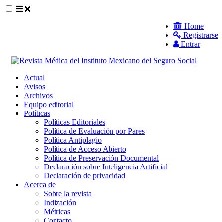
##plugins.themes.themeEleven.accessible_
Home
Registrarse
##plugins.themes.themeEleven.accessible_menu.main_navigat
Entrar
##plugins.themes.themeEleven.accessible_menu.main_content
##plugins.themes.themeEleven.accessible_menu.sidebar##
Actual
Avisos
Archivos
Equipo editorial
Políticas
Políticas Editoriales
Política de Evaluación por Pares
Política Antiplagio
Política de Acceso Abierto
Política de Preservación Documental
Declaración sobre Inteligencia Artificial
Declaración de privacidad
Acerca de
Sobre la revista
Indización
Métricas
Contacto