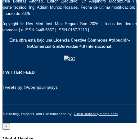
ecilia Bonifaz Alfonzo. Editor Ejecutivo: Dr. Alejandro Moctezuma Pa
oporte técnico: Ing. Adrián Muñoz Rosales. Fecha de última modificación: 
e marzo de 2026.
 Copyright © Rev Med Inst Mex Seguro Soc 2026 | Todos los derech
eservados | e-ISSN 2448-5667 | ISSN 0187-7210 |
Esta obra está bajo una
Licencia Creative Commons Atribución-
NoComercial-SinDerivadas 4.0 Internacional.
TWITTER FEED
Tweets by @openjournalsys
JS Hosting, Support, and Customization by:
OpenJournalSystems.com
×
Modal Header