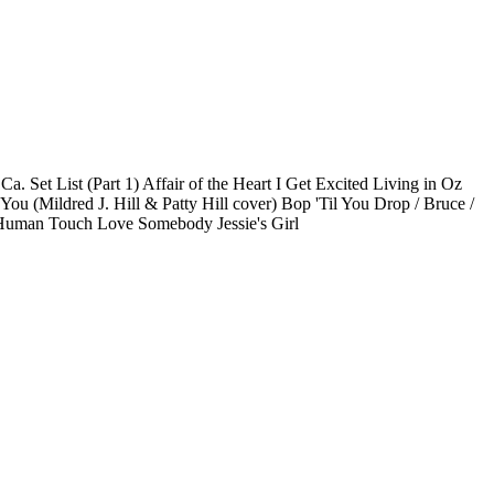
. Set List (Part 1) Affair of the Heart I Get Excited Living in Oz
u (Mildred J. Hill & Patty Hill cover) Bop 'Til You Drop / Bruce /
rs Human Touch Love Somebody Jessie's Girl