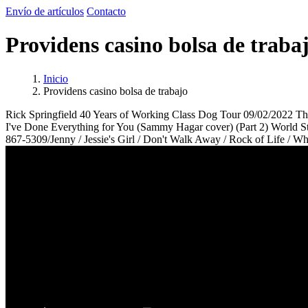
Envío de artículos
Contacto
Providens casino bolsa de traba
Inicio
Providens casino bolsa de trabajo
Rick Springfield 40 Years of Working Class Dog Tour 09/02/2022 Thund
I've Done Everything for You (Sammy Hagar cover) (Part 2) World Sta
867-5309/Jenny / Jessie's Girl / Don't Walk Away / Rock of Life / 