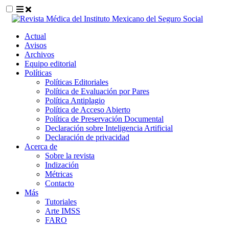
##plugins.themes.themeEleven.accessible_
Actual
##plugins.themes.themeEleven.accessible_menu.main_navigat
Avisos
##plugins.themes.themeEleven.accessible_menu.main_content
Archivos
##plugins.themes.themeEleven.accessible_menu.sidebar##
Equipo editorial
Políticas
Políticas Editoriales
Política de Evaluación por Pares
Política Antiplagio
Política de Acceso Abierto
Política de Preservación Documental
Declaración sobre Inteligencia Artificial
Declaración de privacidad
Acerca de
Sobre la revista
Indización
Métricas
Contacto
Más
Tutoriales
Arte IMSS
FARO