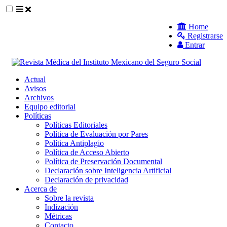
##plugins.themes.themeEleven.accessible_
Home
Registrarse
##plugins.themes.themeEleven.accessible_menu.main_navigat
Entrar
##plugins.themes.themeEleven.accessible_menu.main_content
##plugins.themes.themeEleven.accessible_menu.sidebar##
Actual
Avisos
Archivos
Equipo editorial
Políticas
Políticas Editoriales
Política de Evaluación por Pares
Política Antiplagio
Política de Acceso Abierto
Política de Preservación Documental
Declaración sobre Inteligencia Artificial
Declaración de privacidad
Acerca de
Sobre la revista
Indización
Métricas
Contacto