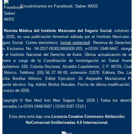
Encuéntranos en Facebook: Saber IMSS
La
Revista Médica del Instituto Mexicano del Seguro Social
, volumen 6
ño 2026, es una publicación bimestral editada por el Instituto Mexicano d
eguro Social. Correo electrónico:
[email protected]
. Reserva de Derechos 
so Exclusivo No. 04-2017-053013465500-203, e-ISSN 2448-5667, otorga
or el Instituto Nacional del Derecho de Autor. Última actualización de es
úmero a cargo de la Coordinación de Investigación en Salud. Aveni
uauhtémoc 330, Colonia Doctores, Alcaldía Cuauhtémoc, C.P. 06725, Ciud
e México. Teléfono: (55) 56 27 69 00, extensión 21070. Editora: Dra. Lau
ecilia Bonifaz Alfonzo. Editor Ejecutivo: Dr. Alejandro Moctezuma Pa
oporte técnico: Ing. Adrián Muñoz Rosales. Fecha de última modificación: 
e marzo de 2026.
 Copyright © Rev Med Inst Mex Seguro Soc 2026 | Todos los derech
eservados | e-ISSN 2448-5667 | ISSN 0187-7210 |
Esta obra está bajo una
Licencia Creative Commons Atribución-
NoComercial-SinDerivadas 4.0 Internacional.