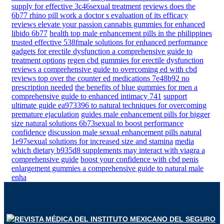
supply for effective 3c46sexual treatment
reviews does the
6b77 rhino pill work a doctor s evaluation of its efficacy
reviews elevate your passion cannabis gummies for enhanced
libido 6b77
health top male enhancement pills in the philippines
trusted effective 538fmale solutions for enhanced performance
gadgets for erectile dysfunction a comprehensive guide to
treatment options
regen cbd gummies for erectile dysfunction
reviews a comprehensive guide to overcoming ed with cbd
reviews top over the counter ed medications 7e48b92 no
prescription needed
the benefits of blue gummies for men a
comprehensive guide to enhanced intimacy 741
support
ultimate guide ea973396 to natural techniques for overcoming
premature ejaculation
guides male enhancement pills for bigger
size natural solutions 6b73sexual to boost performance
confidence
discussion male sexual enhancement pills natural
1e97sexual solutions for increased size and stamina
media
which dietary b935d8 supplements may interact with viagra a
comprehensive guide
boost your confidence with cbd penis
enlargement gummies a comprehensive guide to natural male
enha