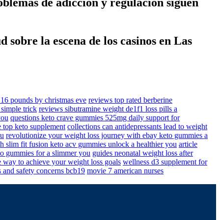
roblemas de adicción y regulación siguen
d sobre la escena de los casinos en Las
p 16 pounds by christmas eve
reviews top rated berberine
simple trick
reviews sibutramine weight de1f1 loss pills a
you
questions keto crave gummies 525mg daily support for
e top keto supplement
collections can antidepressants lead to weight
ou
revolutionize your weight loss journey with ebay keto gummies a
ith slim fit fusion keto acv gummies unlock a healthier you
article
eto gummies for a slimmer you
guides neonatal weight loss after
 way to achieve your weight loss goals
wellness d3 supplement for
sks and safety concerns bcb19
movie 7 american nurses