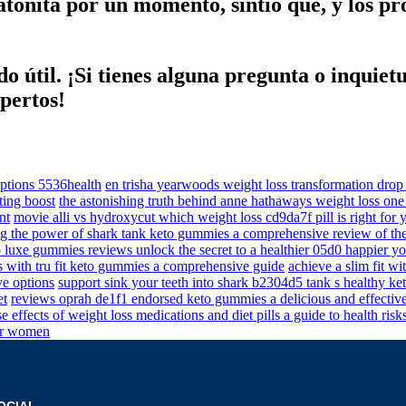
atónita por un momento, sintió que, y los p
 útil. ¡Si tienes alguna pregunta o inquietu
pertos!
options 5536health
en trisha yearwoods weight loss transformation dro
ting boost
the astonishing truth behind anne hathaways weight loss one 
nt
movie alli vs hydroxycut which weight loss cd9da7f pill is right for 
g the power of shark tank keto gummies a comprehensive review of th
o luxe gummies reviews unlock the secret to a healthier 05d0 happier y
s with tru fit keto gummies a comprehensive guide
achieve a slim fit w
ve options
support sink your teeth into shark b2304d5 tank s healthy k
et
reviews oprah de1f1 endorsed keto gummies a delicious and effective
e effects of weight loss medications and diet pills a guide to health ri
for women