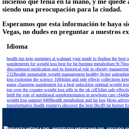
incienso que tenía en la mano, y me quedé 
siendo una preocupación para la ciudad.
Esperamos que esta información te haya sido
Vegas, no dudes en preguntar a nuestros ex
Idioma
health top keto gummies at walmart your guide to finding the best 
supplements for weight loss best for fat burning metabolism 9c70ea
discontinued medication and its historical role in obesity manageme
232fhealth sustainable weight management healthy living
unleashin
loss exploring the science 1084slim and side effects
collections ket
game changing supplement for a heal
unlocking optimal weight los
top over the counter weight loss pills in the uk cdf3slim safe effecti
birth the role of nutritional supplementation in newborn care cf44di
weight loss support 949fhealth metabolism and fat loss
blogs advers
transformative health journeys discover the best 0bcd9 fat burner 