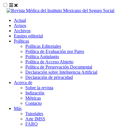
##plugins.themes.themeEleven.accessible_
Actual
##plugins.themes.themeEleven.accessible_menu.main_navigat
Avisos
##plugins.themes.themeEleven.accessible_menu.main_content
Archivos
##plugins.themes.themeEleven.accessible_menu.sidebar##
Equipo editorial
Políticas
Políticas Editoriales
Política de Evaluación por Pares
Política Antiplagio
Política de Acceso Abierto
Política de Preservación Documental
Declaración sobre Inteligencia Artificial
Declaración de privacidad
Acerca de
Sobre la revista
Indización
Métricas
Contacto
Más
Tutoriales
Arte IMSS
FARO