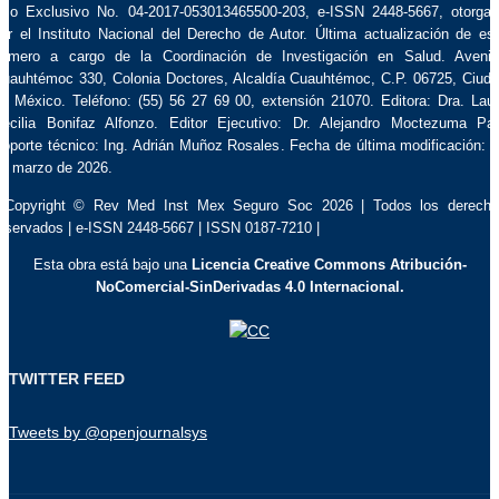
so Exclusivo No. 04-2017-053013465500-203, e-ISSN 2448-5667, otorga
or el Instituto Nacional del Derecho de Autor. Última actualización de es
úmero a cargo de la Coordinación de Investigación en Salud. Aveni
uauhtémoc 330, Colonia Doctores, Alcaldía Cuauhtémoc, C.P. 06725, Ciud
e México. Teléfono: (55) 56 27 69 00, extensión 21070. Editora: Dra. Lau
ecilia Bonifaz Alfonzo. Editor Ejecutivo: Dr. Alejandro Moctezuma Pa
oporte técnico: Ing. Adrián Muñoz Rosales. Fecha de última modificación: 
e marzo de 2026.
 Copyright © Rev Med Inst Mex Seguro Soc 2026 | Todos los derech
eservados | e-ISSN 2448-5667 | ISSN 0187-7210 |
Esta obra está bajo una
Licencia Creative Commons Atribución-
NoComercial-SinDerivadas 4.0 Internacional.
TWITTER FEED
Tweets by @openjournalsys