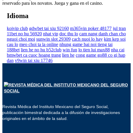
reservado para los novatos. Juega y gana en el casino.
Idioma
koivip club
gdwbet tai xiu 92160
m365vin poker 48177
jul tran
11bet no hu 56920
nhat vip
doc thu lo
cam nang danh chan cho
nguoi choi moi
sunwin slot 29309
cach nuoi lo hay
kim kep soi
cau lo
meo choi ta la online
nhung game bai noi tieng tai
188bet
lien he no hu b52club
win fun
lo tien lui max88
nha cai
bmwbet ca cuoc hoang trang
lien he
cong game go88 co gi hap
dan
v9win tai xiu 17746
Revista Médica del Instituto Mexicano del Seguro Social,
publicación bimestral dedicada a la difusión de investigaciones
originales en el ámbito de la salud.