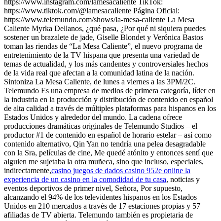
https://www.instagram.com/lamesacaliente TikTok:
https://www.tiktok.com/@lamesacaliente Página Oficial:
https://www.telemundo.com/shows/la-mesa-caliente La Mesa
Caliente Myrka Dellanos, ¿qué pasa, ¿Por qué ni siquiera puedes
sostener un brazalete de jade, Giselle Blondet y Verónica Bastos
toman las riendas de “La Mesa Caliente”, el nuevo programa de
entretenimiento de la TV hispana que presenta una variedad de
temas de actualidad, y los más candentes y controversiales hechos
de la vida real que afectan a la comunidad latina de la nación.
Sintoniza La Mesa Caliente, de lunes a viernes a las 3PM/2C.
Telemundo Es una empresa de medios de primera categoría, líder en
la industria en la producción y distribución de contenido en español
de alta calidad a través de múltiples plataformas para hispanos en los
Estados Unidos y alrededor del mundo. La cadena ofrece
producciones dramáticas originales de Telemundo Studios – el
productor #1 de contenido en español de horario estelar – así como
contenido alternativo, Qin Yan no tendría una pelea desagradable
con la Sra, películas de cine, Me quedé atónito y entonces sentí que
alguien me sujetaba la otra muñeca, sino que incluso, especiales,
indirectamente,
casino juegos de dados casino 952e online la
experiencia de un casino en la comodidad de tu casa
, noticias y
eventos deportivos de primer nivel, Señora, Por supuesto,
alcanzando el 94% de los televidentes hispanos en los Estados
Unidos en 210 mercados a través de 17 estaciones propias y 57
afiliadas de TV abierta. Telemundo también es propietaria de