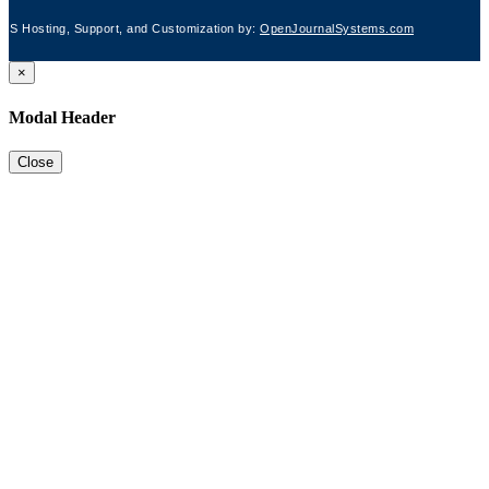
JS Hosting, Support, and Customization by:
OpenJournalSystems.com
×
Modal Header
Close