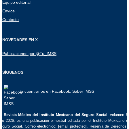
Equipo editorial
Envíos
Contacto
NOVEDADES EN X
Publicaciones por @Tu_IMSS
SÍGUENOS
Encuéntranos en Facebook: Saber IMSS
La
Revista Médica del Instituto Mexicano del Seguro Social
, volumen 6
ño 2026, es una publicación bimestral editada por el Instituto Mexicano d
eguro Social. Correo electrónico:
[email protected]
. Reserva de Derechos 