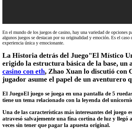
En el mundo de los juegos de casino, hay una variedad de opciones p
algunos juegos se destacan por su originalidad y emoción. Es el caso
experiencia única y emocionante.
La Historia detrás del Juego"El Místico Un
erigido la estructura básica de la base, un
casino con eth
, Zhao Xuan lo discutió con C
jugador asume el papel de un aventurero q
El JuegoEl juego se juega en una pantalla de 5 rueda
tiene un tema relacionado con la leyenda del unicorni
Una de las características más interesantes del jueg
atravesó salvajemente una fina cortina de luz y llegó 
veces sin tener que pagar la apuesta original.