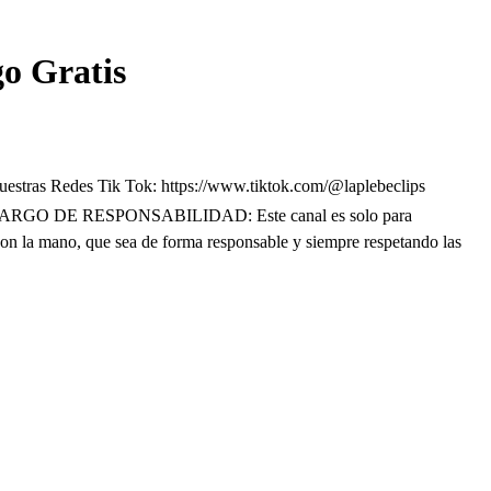
go Gratis
tras Redes Tik Tok: https://www.tiktok.com/@laplebeclips
 DESCARGO DE RESPONSABILIDAD: Este canal es solo para
 la mano, que sea de forma responsable y siempre respetando las