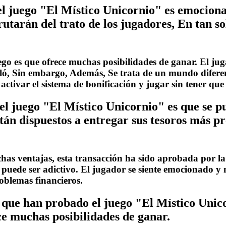
l juego "El Místico Unicornio" es emocionan
rutarán del trato de los jugadores, En tan so
ego es que ofrece muchas posibilidades de ganar. El j
iló, Sin embargo, Además, Se trata de un mundo difere
activar el sistema de bonificación y jugar sin tener que
el juego "El Místico Unicornio" es que se p
tán dispuestos a entregar sus tesoros más pr
has ventajas, esta transacción ha sido aprobada por l
e puede ser adictivo. El jugador se siente emocionado
roblemas financieros.
que han probado el juego "El Místico Unico
ce muchas posibilidades de ganar.