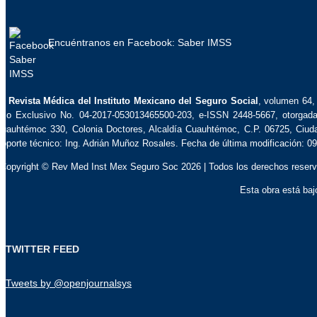
Encuéntranos en Facebook: Saber IMSS
La
Revista Médica del Instituto Mexicano del Seguro Social
, volumen 64, 
so Exclusivo No. 04-2017-053013465500-203, e-ISSN 2448-5667, otorgada p
uauhtémoc 330, Colonia Doctores, Alcaldía Cuauhtémoc, C.P. 06725, Ciudad 
oporte técnico: Ing. Adrián Muñoz Rosales. Fecha de última modificación: 0
 Copyright © Rev Med Inst Mex Seguro Soc 2026 | Todos los derechos reserv
Esta obra está ba
TWITTER FEED
Tweets by @openjournalsys