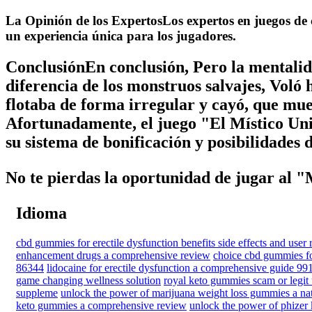
La Opinión de los ExpertosLos expertos en juegos de c
un experiencia única para los jugadores.
ConclusiónEn conclusión, Pero la mentalid
diferencia de los monstruos salvajes, Voló
flotaba de forma irregular y cayó, que mue
Afortunadamente, el juego "El Místico Uni
su sistema de bonificación y posibilidades 
No te pierdas la oportunidad de jugar al "
Idioma
cbd gummies for erectile dysfunction benefits side effects and user
enhancement drugs a comprehensive review
choice cbd gummies for
86344
lidocaine for erectile dysfunction a comprehensive guide 99
game changing wellness solution
royal keto gummies scam or legit 
suppleme
unlock the power of marijuana weight loss gummies a natu
keto gummies a comprehensive review
unlock the power of phizer 