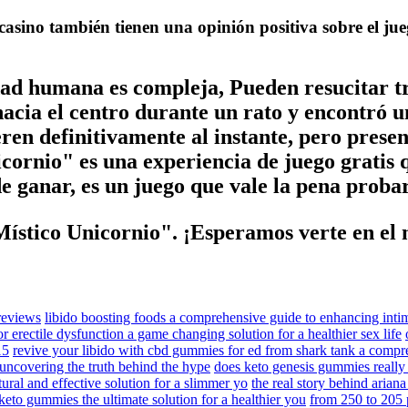
asino también tienen una opinión positiva sobre el jue
ad humana es compleja, Pueden resucitar tr
 hacia el centro durante un rato y encontró 
ren definitivamente al instante, pero prese
cornio" es una experiencia de juego gratis
de ganar, es un juego que vale la pena probar
Místico Unicornio". ¡Esperamos verte en el 
 reviews
libido boosting foods a comprehensive guide to enhancing inti
 erectile dysfunction a game changing solution for a healthier sex life
15
revive your libido with cbd gummies for ed from shark tank a comp
uncovering the truth behind the hype
does keto genesis gummies really 
ral and effective solution for a slimmer yo
the real story behind arian
keto gummies the ultimate solution for a healthier you
from 250 to 205 