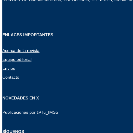
ENLACES IMPORTANTES
Acerca de la revista
Equipo editorial
Envíos
Contacto
NOVEDADES EN X
Publicaciones por @Tu_IMSS
SÍGUENOS