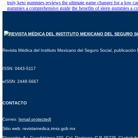
truly keto gummies reviews the ultimate game changer for a low carb
gummies a comprehensive guide
the benefits of sleep gummies a 
Revista Médica del Instituto Mexicano del Seguro Social, publicación b
ISSN: 0443-5117
eISSN: 2448-5667
CONTACTO
Correo:
[email protected]
Sitio web: revistamedica.imss.gob.mx
Dirección: Av. Cuauhtémoc 330, Col. Doctores, C.P. 06725, Ciudad d