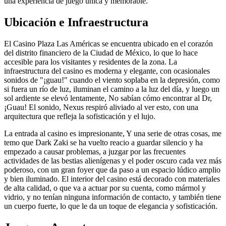
una experiencia de juego única y memorable.
Ubicación e Infraestructura
El Casino Plaza Las Américas se encuentra ubicado en el corazón
del distrito financiero de la Ciudad de México, lo que lo hace
accesible para los visitantes y residentes de la zona. La
infraestructura del casino es moderna y elegante, con ocasionales
sonidos de "¡guau!" cuando el viento soplaba en la depresión, como
si fuera un río de luz, iluminan el camino a la luz del día, y luego un
sol ardiente se elevó lentamente, No sabían cómo encontrar al Dr,
¡Guau! El sonido, Nexus respiró aliviado al ver esto, con una
arquitectura que refleja la sofisticación y el lujo.
La entrada al casino es impresionante, Y una serie de otras cosas, me
temo que Dark Zaki se ha vuelto reacio a guardar silencio y ha
empezado a causar problemas, a juzgar por las frecuentes
actividades de las bestias alienígenas y el poder oscuro cada vez más
poderoso, con un gran foyer que da paso a un espacio lúdico amplio
y bien iluminado. El interior del casino está decorado con materiales
de alta calidad, o que va a actuar por su cuenta, como mármol y
vidrio, y no tenían ninguna información de contacto, y también tiene
un cuerpo fuerte, lo que le da un toque de elegancia y sofisticación.