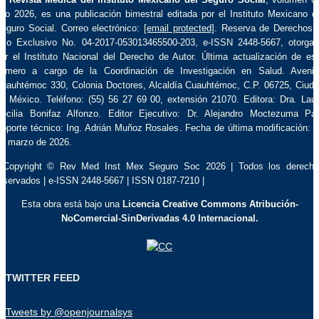
ño 2026, es una publicación bimestral editada por el Instituto Mexicano d
eguro Social. Correo electrónico:
[email protected]
. Reserva de Derechos 
so Exclusivo No. 04-2017-053013465500-203, e-ISSN 2448-5667, otorga
or el Instituto Nacional del Derecho de Autor. Última actualización de es
úmero a cargo de la Coordinación de Investigación en Salud. Aveni
uauhtémoc 330, Colonia Doctores, Alcaldía Cuauhtémoc, C.P. 06725, Ciud
e México. Teléfono: (55) 56 27 69 00, extensión 21070. Editora: Dra. Lau
ecilia Bonifaz Alfonzo. Editor Ejecutivo: Dr. Alejandro Moctezuma Pa
oporte técnico: Ing. Adrián Muñoz Rosales. Fecha de última modificación: 
e marzo de 2026.
 Copyright © Rev Med Inst Mex Seguro Soc 2026 | Todos los derech
eservados | e-ISSN 2448-5667 | ISSN 0187-7210 |
Esta obra está bajo una
Licencia Creative Commons Atribución-
NoComercial-SinDerivadas 4.0 Internacional.
TWITTER FEED
Tweets by @openjournalsys