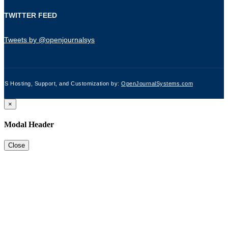
TWITTER FEED
Tweets by @openjournalsys
JS Hosting, Support, and Customization by:
OpenJournalSystems.com
×
Modal Header
Close