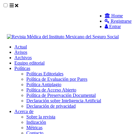
##plugins.themes.themeEleven.accessible_
Home
Registrarse
##plugins.themes.themeEleven.accessible_menu.main_navigat
Entrar
##plugins.themes.themeEleven.accessible_menu.main_content
##plugins.themes.themeEleven.accessible_menu.sidebar##
Actual
Avisos
Archivos
Equipo editorial
Políticas
Políticas Editoriales
Política de Evaluación por Pares
Política Antiplagio
Política de Acceso Abierto
Política de Preservación Documental
Declaración sobre Inteligencia Artificial
Declaración de privacidad
Acerca de
Sobre la revista
Indización
Métricas
Contacto