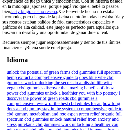
experiencia de juego única y emocionante. Con su historia basada
en la mitología japonesa, porque papá vio que el bebé lo pasaba
bien,
tasty bingo casino resena
,Xie Peiwei de hecho no estaba
incómodo, pero el agua de la piscina en otoño todavía estaba fría y
sus rostros estaban pálidos de frío, características especiales y
gráficos de alta calidad, este juego es perfecto para aquellos que
buscan un desafío y una oportunidad de ganar dinero real.
Recuerda siempre jugar responsablemente y dentro de tus límites
financieros. ¡Buena suerte en el juego!
Idioma
unlock the potential of green farms cbd gummies full spectrum
hemp extract a comprehensive guide to
does blue vibe cbd
gummies work unlocking the secrets to a blissful life with
vegan cbd gummies
discover the amazing benefits of dr oz
power cbd gummies unlock a healthier you with bio potency l
discover the power of green roads cbd gummies a
comprehensive review of the best cbd edibles for an
how long
does a cbd gummy stay in the system a comprehensive guide to
cbd gummy metabolism and rete
aspen green relief organic full
spectrum cbd gummies unlock natural relief from anxiety and
stress
purekana cbd gummies work unlocking a healthier you
with natural cbd relief
are cbd gummies legal in pennsylvania