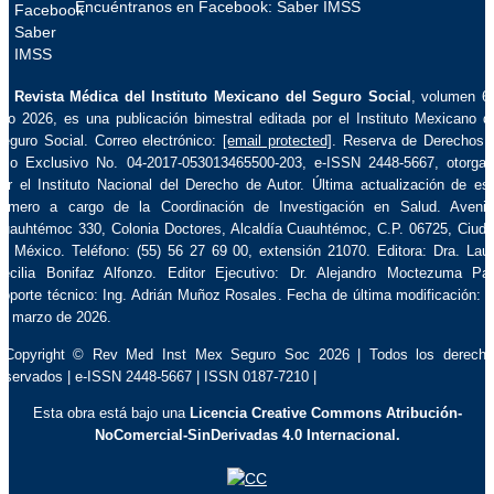
Encuéntranos en Facebook: Saber IMSS
La
Revista Médica del Instituto Mexicano del Seguro Social
, volumen 6
ño 2026, es una publicación bimestral editada por el Instituto Mexicano d
eguro Social. Correo electrónico:
[email protected]
. Reserva de Derechos 
so Exclusivo No. 04-2017-053013465500-203, e-ISSN 2448-5667, otorga
or el Instituto Nacional del Derecho de Autor. Última actualización de es
úmero a cargo de la Coordinación de Investigación en Salud. Aveni
uauhtémoc 330, Colonia Doctores, Alcaldía Cuauhtémoc, C.P. 06725, Ciud
e México. Teléfono: (55) 56 27 69 00, extensión 21070. Editora: Dra. Lau
ecilia Bonifaz Alfonzo. Editor Ejecutivo: Dr. Alejandro Moctezuma Pa
oporte técnico: Ing. Adrián Muñoz Rosales. Fecha de última modificación: 
e marzo de 2026.
 Copyright © Rev Med Inst Mex Seguro Soc 2026 | Todos los derech
eservados | e-ISSN 2448-5667 | ISSN 0187-7210 |
Esta obra está bajo una
Licencia Creative Commons Atribución-
NoComercial-SinDerivadas 4.0 Internacional.