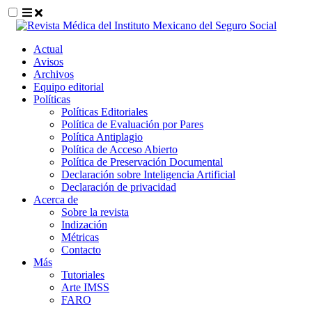
##plugins.themes.themeEleven.accessible_
Actual
##plugins.themes.themeEleven.accessible_menu.main_navigat
Avisos
##plugins.themes.themeEleven.accessible_menu.main_content
Archivos
##plugins.themes.themeEleven.accessible_menu.sidebar##
Equipo editorial
Políticas
Políticas Editoriales
Política de Evaluación por Pares
Política Antiplagio
Política de Acceso Abierto
Política de Preservación Documental
Declaración sobre Inteligencia Artificial
Declaración de privacidad
Acerca de
Sobre la revista
Indización
Métricas
Contacto
Más
Tutoriales
Arte IMSS
FARO