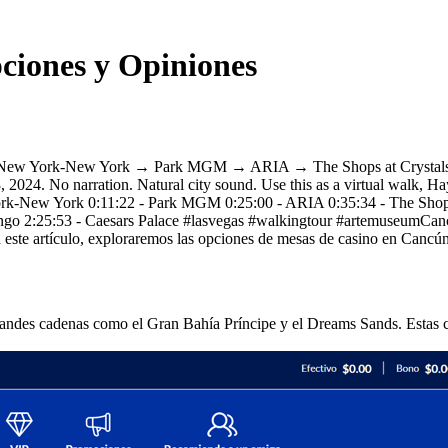
ciones y Opiniones
Route: New York-New York → Park MGM → ARIA → The Shops at Crys
4. No narration. Natural city sound. Use this as a virtual walk, Hay
 York-New York 0:11:22 - Park MGM 0:25:00 - ARIA 0:35:34 - The Shop
ngo 2:25:53 - Caesars Palace #lasvegas #walkingtour #artemuseumCancú
 En este artículo, exploraremos las opciones de mesas de casino en Cancún
andes cadenas como el Gran Bahía Príncipe y el Dreams Sands. Estas c