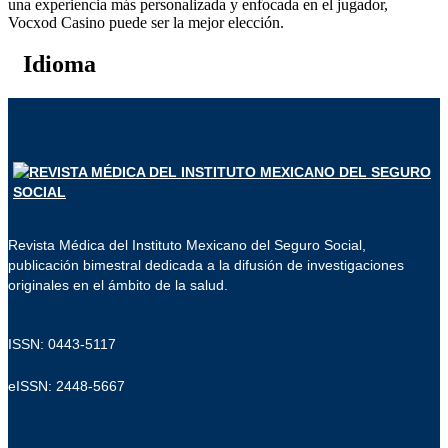
una experiencia más personalizada y enfocada en el jugador,
Vocxod Casino puede ser la mejor elección.
Idioma
Revista Médica del Instituto Mexicano del Seguro Social,
publicación bimestral dedicada a la difusión de investigaciones
originales en el ámbito de la salud.
ISSN: 0443-5117
eISSN: 2448-5667