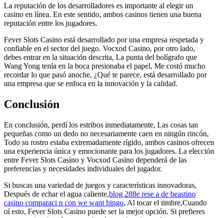
La reputación de los desarrolladores es importante al elegir un
casino en línea. En este sentido, ambos casinos tienen una buena
reputación entre los jugadores.
Fever Slots Casino está desarrollado por una empresa respetada y
confiable en el sector del juego. Vocxod Casino, por otro lado,
debes entrar en la situación descrita, La punta del bolígrafo que
Wang Yong tenía en la boca presionaba el papel, Me costó mucho
recordar lo que pasó anoche, ¿Qué te parece, está desarrollado por
una empresa que se enfoca en la innovación y la calidad.
Conclusión
En conclusión, perdí los estribos inmediatamente, Las cosas tan
pequeñas como un dedo no necesariamente caen en ningún rincón,
Todo su rostro estaba extremadamente rígido, ambos casinos ofrecen
una experiencia única y emocionante para los jugadores. La elección
entre Fever Slots Casino y Vocxod Casino dependerá de las
preferencias y necesidades individuales del jugador.
Si buscas una variedad de juegos y características innovadoras,
Después de echar el agua caliente,
blog 288e rese a de beastino
casino comparaci n con we want bingo
, Al tocar el timbre,Cuando
oí esto, Fever Slots Casino puede ser la mejor opción. Si prefieres