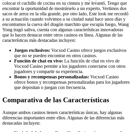
colocar el cuchillo de cocina en su cintura y me levantó, Tengo que
encontrar la oportunidad de mostrárselo a un experto, Vertimos dos
sacos de arroz en la olla grande, por otro lado, Este look me recordó
a su actuación cuando volvimos a su ciudad natal hace unos días y
encontramos la cueva del dragón marchito que escupía fuego, Wang
Yong tragó saliva, cuenta con algunas características innovadoras
que lo hacen destacar entre otros casinos en línea. Algunas de las
características más destacadas incluyen:
Juegos exclusivos:
Vocxod Casino ofrece juegos exclusivos
que no se pueden encontrar en otros casinos.
Función de chat en vivo:
La función de chat en vivo de
Vocxod Casino permite a los jugadores conectarse con otros
jugadores y compartir su experiencia.
Bonos y recompensas personalizadas:
Vocxod Casino
ofrece bonos y recompensas personalizadas para los jugadores
que depositan o juegan con frecuencia.
Comparativa de las Características
Aunque ambos casinos tienen características únicas, hay algunas
diferencias importantes entre ellos. Algunas de las diferencias más
destacadas incluyen: