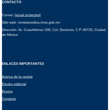
CONTACTO
Correo:
[email protected]
Sitio web: revistamedica.imss.gob.mx
Dirección: Av. Cuauhtémoc 330, Col. Doctores, C.P. 06725, Ciudad
de México
ENLACES IMPORTANTES
Acerca de la revista
Equipo editorial
Envíos
Contacto