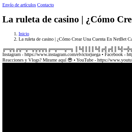
Envío de artículos
Contacto
La ruleta de casino | ¿Cómo Cr
Inicio
La ruleta de casino | ¿Cómo Crear Una Cuenta En NetBet C
╔═╦╗╔╦═╦═╦╦╦╦╗╔═╦══╦═╗ ║╚╣║║║╚╣╔╣╔╣║╚╣═╬╗╔╣═╣ ╠
Instagram - https://www.instagram.com/elvictorjuega • Facebook - htt
Reacciones y Vlogs? Mirame aquí 😎 • YouTube - https://www.youtub