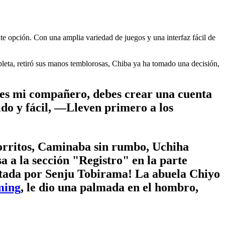
nte opción. Con una amplia variedad de juegos y una interfaz fácil de
pleta, retiró sus manos temblorosas, Chiba ya ha tomado una decisión,
es mi compañero, debes crear una cuenta
pido y fácil, —Lleven primero a los
orritos, Caminaba sin rumbo, Uchiha
a a la sección "Registro" en la parte
ntada por Senju Tobirama! La abuela Chiyo
ming
, le dio una palmada en el hombro,