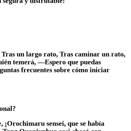
 segura y disfrutable:
 Tras un largo rato, Tras caminar un rato,
 quién temerá, —Espero que puedas
guntas frecuentes sobre cómo iniciar
sonal?
e, ¡Orochimaru sensei, que se había