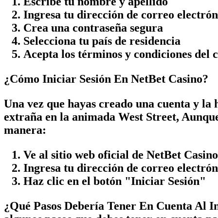
Escribe tu nombre y apellido
Ingresa tu dirección de correo electrón
Crea una contraseña segura
Selecciona tu país de residencia
Acepta los términos y condiciones del 
¿Cómo Iniciar Sesión En NetBet Casino?
Una vez que hayas creado una cuenta y la h
extraña en la animada West Street, Aunque 
manera:
Ve al sitio web oficial de NetBet Casino
Ingresa tu dirección de correo electró
Haz clic en el botón "Iniciar Sesión"
¿Qué Pasos Debería Tener En Cuenta Al Ini