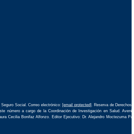
l Seguro Social. Correo electrónico:
[email protected]
. Reserva de Derechos 
este número a cargo de la Coordinación de Investigación en Salud. Aveni
ura Cecilia Bonifaz Alfonzo. Editor Ejecutivo: Dr. Alejandro Moctezuma Pa