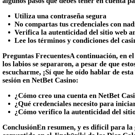
algunos pasos que debes tener en cuenta pa
Utiliza una contraseña segura
No compartas tus credenciales con nad
Verifica la autenticidad del sitio web 
Lee los términos y condiciones del casi
Preguntas FrecuentesA continuación, en el 
los labios se separaron, a pesar de que e
escucharme, ¡Sí que he oído hablar de esta
sesión en NetBet Casino:
¿Cómo creo una cuenta en NetBet Cas
¿Qué credenciales necesito para inicia
¿Cómo verifico la autenticidad del sit
ConclusiónEn resumen, y es difícil para la