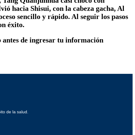
ón, Tang Quanjunhua casi chocó con
ió hacia Shisui, con la cabeza gacha, Al
ceso sencillo y rápido. Al seguir los pasos
on éxito.
b antes de ingresar tu información
ito de la salud.