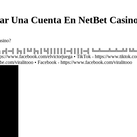
ear Una Cuenta En NetBet Casin
asino?
╗║╚╝╠╗║╚╣║║║║║═╣║║║═╣ ╚═╩══╩═╩═╩╝╚╩═╩═╝╚╝╚═╝ ● ¡
ps://www.facebook.com/elvictorjuega • TikTok - https://www.tiktok.com
e.com/viralitooo • Facebook - https://www.facebook.com/viralitooo