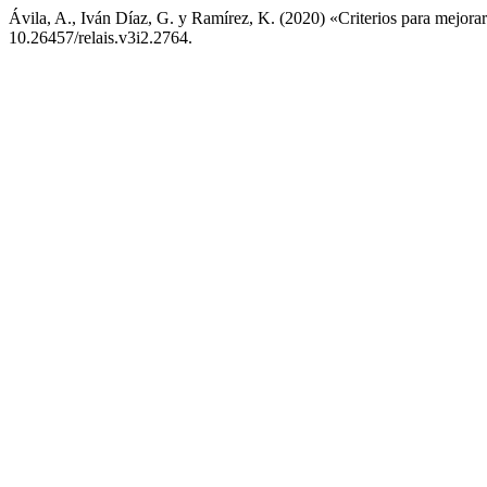
Ávila, A., Iván Díaz, G. y Ramírez, K. (2020) «Criterios para mejorar l
10.26457/relais.v3i2.2764.