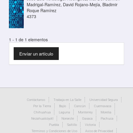
Madrigal-Ramírez, David Rojano-Mejía, Bladimir
Roque Ramírez
4373
1 - 1 de 1 elementos
Enviar
Enviar un artículo
un
artículo
Contáctanos
Trabaja en La Salle
Universidad Segura
Por la Tierra
Bajío
Cancún
Cuernavaca
Chihuahua
Laguna
Monterrey
Morelia
Nezahualcóyotl
Noroeste
Oaxaca
Pachuca
Puebla
Saltillo
Victoria
Términos y Condiciones de Uso
Aviso de Privacidad