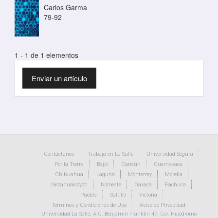
Carlos Garma
79-92
1 - 1 de 1 elementos
Enviar
Enviar un artículo
un
artículo
Contáctanos
Trabaja en La Salle
Universidad Segura
Por la Tierra
Bajío
Cancún
Cuernavaca
Chihuahua
Laguna
Monterrey
Morelia
Nezahualcóyotl
Noroeste
Oaxaca
Pachuca
Puebla
Saltillo
Victoria
Términos y Condiciones de Uso
Aviso de Privacidad
Universidad La Salle, A.C. Benjamín Franklin 47, Col. Hipódromo