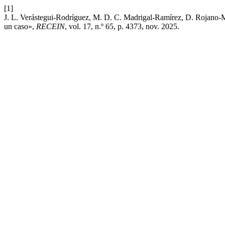
[1]
J. L. Verástegui-Rodríguez, M. D. C. Madrigal-Ramírez, D. Rojano-Me
un caso»,
RECEIN
, vol. 17, n.º 65, p. 4373, nov. 2025.