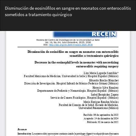
Volver
Disminución de eosinófilos en sangre en neonatos con enterocolitis
a
sometidos a tratamiento quirúrgico
los
detalles
Des
del
De
artículo
PD