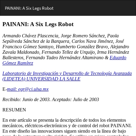
Volver
PAINANI: A Six Legs Robot
a
los
detalles
del
artículo