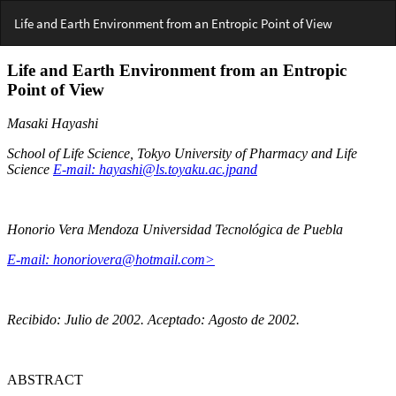
Volver
Life and Earth Environment from an Entropic Point of View
a
los
detalles
del
artículo