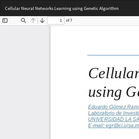
Volver
Cellular Neural Networks Learning using Genetic Algorithm
a
los
detalles
del
artículo