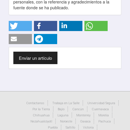
personales, con la referencia y agradecimientos a la
fuente donde se ha publicado.
Enviar
Enviar un artículo
un
artículo
Contáctanos
Trabaja en La Salle
Universidad Segura
Por la Tierra
Bajío
Cancún
Cuernavaca
Chihuahua
Laguna
Monterrey
Morelia
Nezahualcóyotl
Noroeste
Oaxaca
Pachuca
Puebla
Saltillo
Victoria