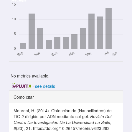
Descargas
No metrics available.
-
see details
Detalles del artículo
Cómo citar
Monreal, H. (2014). Obtención de (Nanocilindros) de
TiO 2 dirigido por ADN mediante sol-gel.
Revista Del
Centro De Investigación De La Universidad La Salle
,
6
(23), 21. https://doi.org/10.26457/recein.v6i23.283