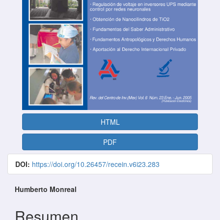
HTML
PDF
DOI:
https://doi.org/10.26457/recein.v6i23.283
Contenido principal del artículo
Humberto Monreal
Resumen