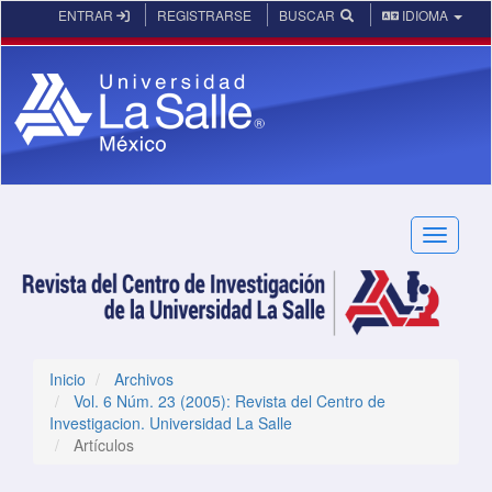
Navegación principal
ENTRAR
REGISTRARSE
BUSCAR
IDIOMA
Contenido principal
Barra lateral
Toggle n
Inicio
Archivos
Vol. 6 Núm. 23 (2005): Revista del Centro de
Investigacion. Universidad La Salle
Artículos