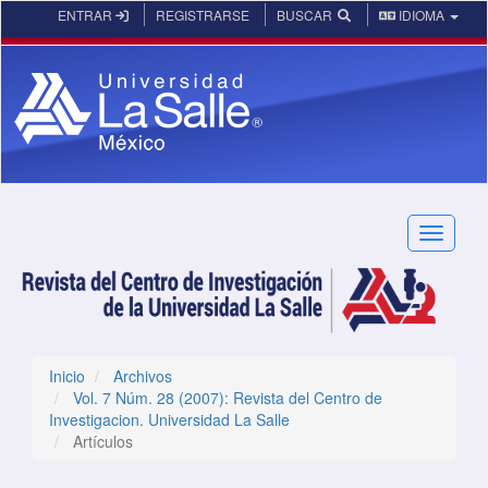
Navegación principal
ENTRAR
REGISTRARSE
BUSCAR
IDIOMA
Contenido principal
Barra lateral
Toggle n
Inicio
Archivos
Vol. 7 Núm. 28 (2007): Revista del Centro de
Investigacion. Universidad La Salle
Artículos