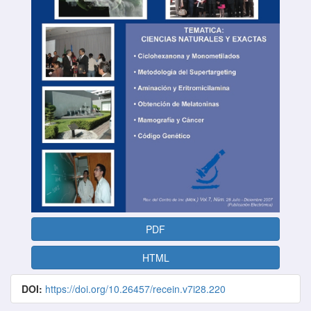
PDF
HTML
DOI:
https://doi.org/10.26457/recein.v7i28.220