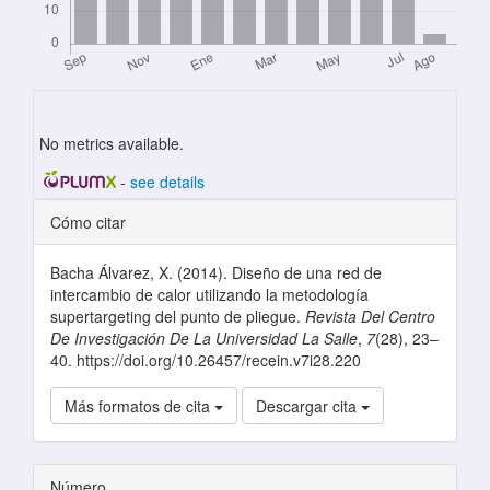
No metrics available.
-
see details
Detalles del artículo
Cómo citar
Bacha Álvarez, X. (2014). Diseño de una red de
intercambio de calor utilizando la metodología
supertargeting del punto de pliegue.
Revista Del Centro
De Investigación De La Universidad La Salle
,
7
(28), 23–
40. https://doi.org/10.26457/recein.v7i28.220
Más formatos de cita
Descargar cita
Número