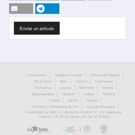
Enviar
Enviar un artículo
un
artículo
Contáctanos
Trabaja en La Salle
Universidad Segura
Por la Tierra
Bajío
Cancún
Cuernavaca
Chihuahua
Laguna
Monterrey
Morelia
Nezahualcóyotl
Noroeste
Oaxaca
Pachuca
Puebla
Saltillo
Victoria
Términos y Condiciones de Uso
Aviso de Privacidad
Universidad La Salle, A.C. Benjamín Franklin 47, Col. Hipódromo
Condesa, C.P. 06140, México, D.F. Tel. 5278-9500