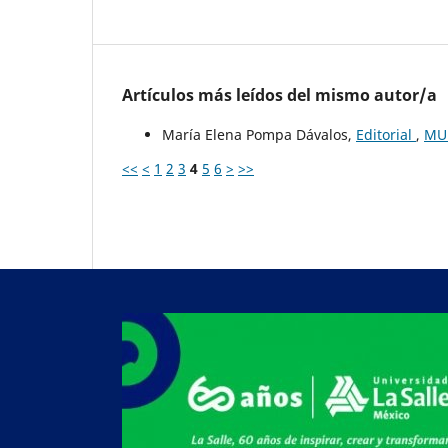
Artículos más leídos del mismo autor/a
María Elena Pompa Dávalos,
Editorial
,
MUU
<<
<
1
2
3
4
5
6
>
>>