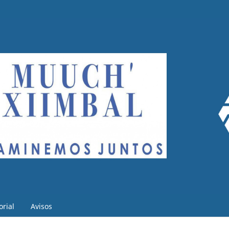
orial
Avisos