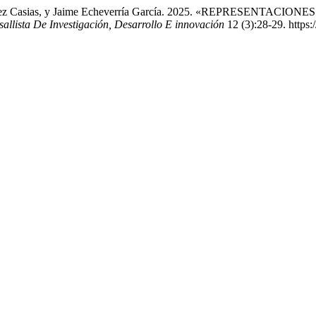
rat Mendez Casias, y Jaime Echeverría García. 2025. «REPRES
llista De Investigación, Desarrollo E innovación
12 (3):28-29. https:/