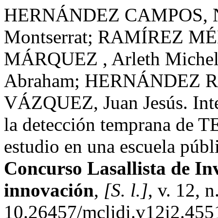
HERNÁNDEZ CAMPOS, Nu
Montserrat; RAMÍREZ MÉN
MÁRQUEZ , Arleth Miche
Abraham; HERNÁNDEZ R
VÁZQUEZ, Juan Jesús. Inte
la detección temprana de T
estudio en una escuela públ
Concurso Lasallista de Inv
innovación
,
[S. l.]
, v. 12, 
10.26457/mclidi.v12i2.455