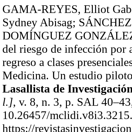
GAMA-REYES, Elliot Ga
Sydney Abisag; SÁNCHEZ
DOMÍNGUEZ GONZÁLEZ, Al
del riesgo de infección po
regreso a clases presencial
Medicina. Un estudio pilot
Lasallista de Investigació
l.]
, v. 8, n. 3, p. SAL 40–4
10.26457/mclidi.v8i3.3215.
https://revistasinvestigacio