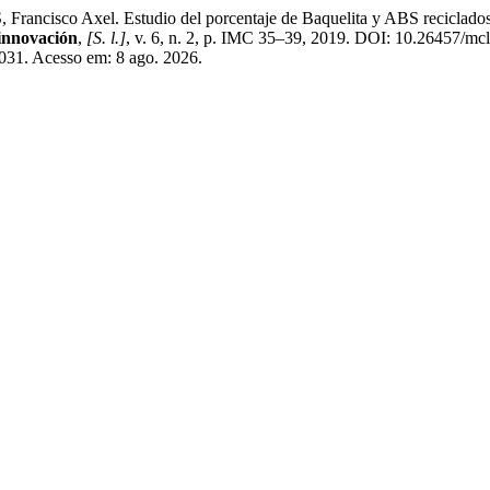
xel. Estudio del porcentaje de Baquelita y ABS reciclados en la 
 innovación
,
[S. l.]
, v. 6, n. 2, p. IMC 35–39, 2019. DOI: 10.26457/mcl
/2031. Acesso em: 8 ago. 2026.