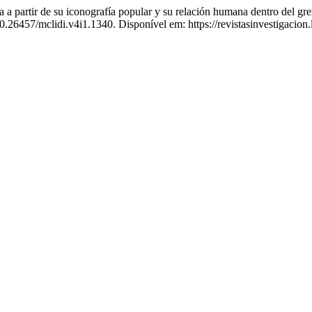
artir de su iconografía popular y su relación humana dentro del gr
10.26457/mclidi.v4i1.1340. Disponível em: https://revistasinvestigacion