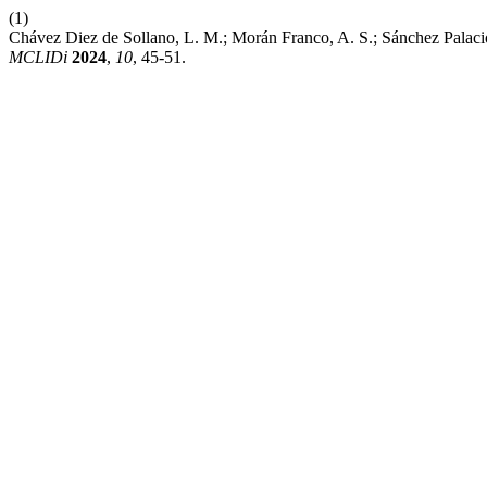
(1)
Chávez Diez de Sollano, L. M.; Morán Franco, A. S.; Sánchez Palac
MCLIDi
2024
,
10
, 45-51.