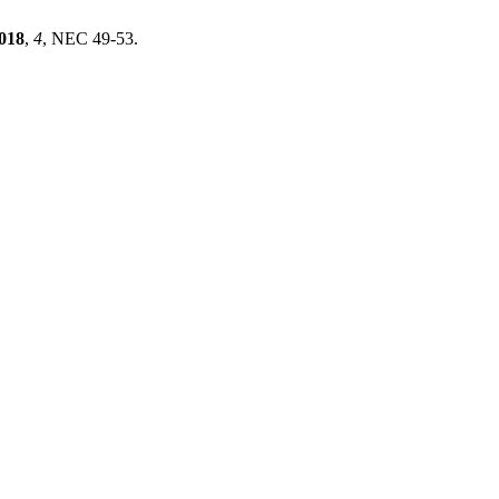
018
,
4
, NEC 49-53.