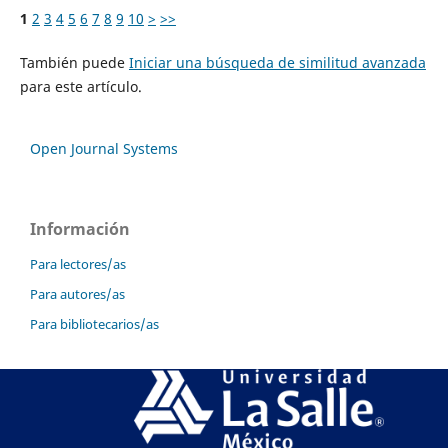
1
2
3
4
5
6
7
8
9
10
>
>>
También puede
Iniciar una búsqueda de similitud avanzada
para este artículo.
Open Journal Systems
Información
Para lectores/as
Para autores/as
Para bibliotecarios/as