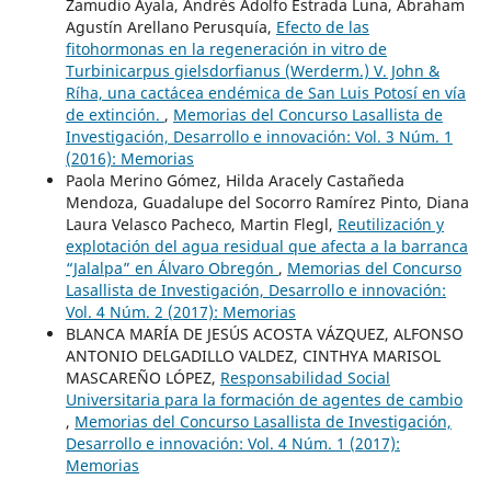
Zamudio Ayala, Andrés Adolfo Estrada Luna, Abraham
Agustín Arellano Perusquía,
Efecto de las
fitohormonas en la regeneración in vitro de
Turbinicarpus gielsdorfianus (Werderm.) V. John &
Ríha, una cactácea endémica de San Luis Potosí en vía
de extinción.
,
Memorias del Concurso Lasallista de
Investigación, Desarrollo e innovación: Vol. 3 Núm. 1
(2016): Memorias
Paola Merino Gómez, Hilda Aracely Castañeda
Mendoza, Guadalupe del Socorro Ramírez Pinto, Diana
Laura Velasco Pacheco, Martin Flegl,
Reutilización y
explotación del agua residual que afecta a la barranca
“Jalalpa” en Álvaro Obregón
,
Memorias del Concurso
Lasallista de Investigación, Desarrollo e innovación:
Vol. 4 Núm. 2 (2017): Memorias
BLANCA MARÍA DE JESÚS ACOSTA VÁZQUEZ, ALFONSO
ANTONIO DELGADILLO VALDEZ, CINTHYA MARISOL
MASCAREÑO LÓPEZ,
Responsabilidad Social
Universitaria para la formación de agentes de cambio
,
Memorias del Concurso Lasallista de Investigación,
Desarrollo e innovación: Vol. 4 Núm. 1 (2017):
Memorias