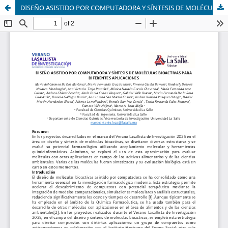
DISEÑO ASISTIDO POR COMPUTADORA Y SÍNTESIS DE MOLÉCULAS BIOACTIVAS PARA DIFERENTES APLICACIONES