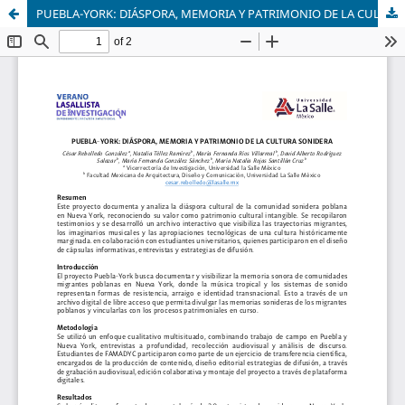
PUEBLA-YORK: DIÁSPORA, MEMORIA Y PATRIMONIO DE LA CULTURA SONIDERA