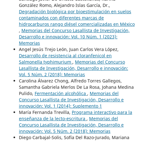
González Romo, Alejandro Islas García, Dr.,
Degradación biológica por bioestimulación en suelos
contaminados con diferentes marcas de
hidrocarburos rango diésel comercializadas en México
,
Memorias del Concurso Lasallista de Investigación,
Desarrollo e innovación: Vol. 10 Núm. 1 (2023):
Memorias
Angel Jesús Trejo León, Juan Carlos Vera López,
Desarrollo de resistencia al cloranfenicol en
Salmonella typhimurium
,
Memorias del Concurso
Lasallista de Investigación, Desarrollo e innovación:
Vol. 5 Núm. 2 (2018): Memorias
Carolina Álvarez Chong, Alfredo Torres Gallegos,
Samantha Gabriela Merlos De La Rosa, Johana Medina
Pulido,
Fermentación alcohólica
,
Memorias del
Concurso Lasallista de Investigación, Desarrollo e
innovación: Vol. 1 (2014): Suplemento 1
María Fernanda Trevilla,
Programa interactivo para la
enseñanza de la lecto-escritura
,
Memorias del
Concurso Lasallista de Investigación, Desarrollo e
innovación: Vol. 5 Núm. 2 (2018): Memorias
Diego Carbajal-Solis, Sofía Del Razo-Jurado, Mariana