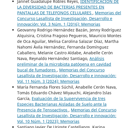
Jannet Guadalupe Robles Reyes,
IDENTIFICACION DE
LA DIVERSIDAD DE BACTERIAS PRESENTES EN
PANTALLAS DE TELEFONOS CELULARES
,
Memorias del
Concurso Lasallista de Investigación, Desarrollo e
innovación: Vol. 3 Núm. 1 (2016): Memorias
Geovanny Rodrigo Hernández Bazán, Jenny Rodríguez
Alquisira, Cristina Fragoso Pegueros, Mauricio Montes
de Oca Aguilar, Melisa Carolina Salazar Díaz, Martha
Nahomi Ávila Hernández, Fernanda Domínguez
Caballero, Melanie Castro Aldabe, Anabelle Cerón
Nava, Reynaldo Hernández Santiago,
Análisis
preliminar de la microbiota patógena en cavidad
bucal de fumadores
,
Memorias del Concurso
Lasallista de Investigación, Desarrollo e innovación:
Vol. 11 Núm. 3 (2024): Memorias
María Fernanda Flores Súchil, Anabelle Cerón Nava,
Tomás Eduardo Chávez Miyauchi, Alejandro Islas
García,
Evaluación de la Supervivencia de tres
Especies Bacterianas Aisladas de Suelo ante la
Presencia de Tensoactivos
,
Memorias del Concurso
Lasallista de Investigación, Desarrollo e innovación:
Vol. 10 Núm. 1 (2023): Memorias
Santiago Javier De Urioste Castellanos, Karina