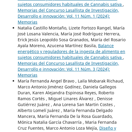
sujetos consumidores habituales de Cannabis sativa
,
Memorias del Concurso Lasallista de Investigación,
Desarrollo e innovación: Vol. 11 Núm. 1 (2024):
Memorias
Natalia Castillo Montaño, Lizete Fortozo Rangel, María
José Losana Valencia, María José Rodríguez Herrera,
Erick Jesús Leopoldo Sosa Granados, María del Rosario
Ayala Moreno, Azucena Martínez Basila,
Balance
energético y reguladores de la ingesta de alimento en
sujetos consumidores habituales de Cannabis sativa
,
Memorias del Concurso Lasallista de Investigación,
Desarrollo e innovación: Vol. 11 Núm. 3 (2024):
Memorias
María Fernanda Angel Bravo , Laila Mobarak Richaud,
Marco Antonio Jiménez Godínez, Daniela Gallegos
Duran, Karen Alejandra Espinosa Reyes, Roberto
Ramos Cortés , Miguel Linares Álvarez , Denisse
Gutiérrez Juárez , Ana Lorena San Martin Costes ,
Alberto Lomelí Juárez , María Fernanda Delgado
Mancera, María Fernanda De la Rosa Guardado,
Mónica Natalia García Chavarría , Maria Fernanda
Cruz Fuentes, Marco Antonio Loza Mejía,
Diseño y