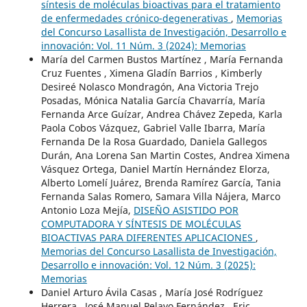
síntesis de moléculas bioactivas para el tratamiento
de enfermedades crónico-degenerativas
,
Memorias
del Concurso Lasallista de Investigación, Desarrollo e
innovación: Vol. 11 Núm. 3 (2024): Memorias
María del Carmen Bustos Martínez , María Fernanda
Cruz Fuentes , Ximena Gladín Barrios , Kimberly
Desireé Nolasco Mondragón, Ana Victoria Trejo
Posadas, Mónica Natalia García Chavarría, María
Fernanda Arce Guízar, Andrea Chávez Zepeda, Karla
Paola Cobos Vázquez, Gabriel Valle Ibarra, María
Fernanda De la Rosa Guardado, Daniela Gallegos
Durán, Ana Lorena San Martin Costes, Andrea Ximena
Vásquez Ortega, Daniel Martín Hernández Elorza,
Alberto Lomelí Juárez, Brenda Ramírez García, Tania
Fernanda Salas Romero, Samara Villa Nájera, Marco
Antonio Loza Mejía,
DISEÑO ASISTIDO POR
COMPUTADORA Y SÍNTESIS DE MOLÉCULAS
BIOACTIVAS PARA DIFERENTES APLICACIONES
,
Memorias del Concurso Lasallista de Investigación,
Desarrollo e innovación: Vol. 12 Núm. 3 (2025):
Memorias
Daniel Arturo Ávila Casas , María José Rodríguez
Herrera , José Manuel Pelayo Fernández , Eric