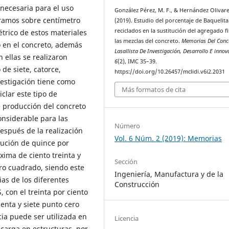
 necesaria para el uso
González Pérez, M. F., & Hernández Olivares
ogramos sobre centímetro
(2019). Estudio del porcentaje de Baquelita
reciclados en la sustitución del agregado f
étrico de estos materiales
las mezclas del concreto.
Memorias Del Conc
o en el concreto, además
Lasallista De Investigación, Desarrollo E innov
 ellas se realizaron
6
(2), IMC 35–39.
e siete, catorce,
https://doi.org/10.26457/mclidi.v6i2.2031
vestigación tiene como
Más formatos de cita
iclar este tipo de
e producción del concreto
onsiderable para las
Número
espués de la realización
Vol. 6 Núm. 2 (2019): Memorias
tución de quince por
xima de ciento treinta y
Sección
ro cuadrado, siendo este
Ingeniería, Manufactura y de la
as de los diferentes
Construcción
, con el treinta por ciento
enta y siete punto cero
cia puede ser utilizada en
Licencia
carga en estructuras, por