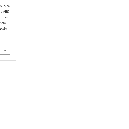
, F. A.
 y ABS
ino en
urso
ación
,