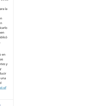
ara la
en
un
icarlo
uen
ublicó
.
o en
nas
ntes y
 y
ducir
a una
l
ct of