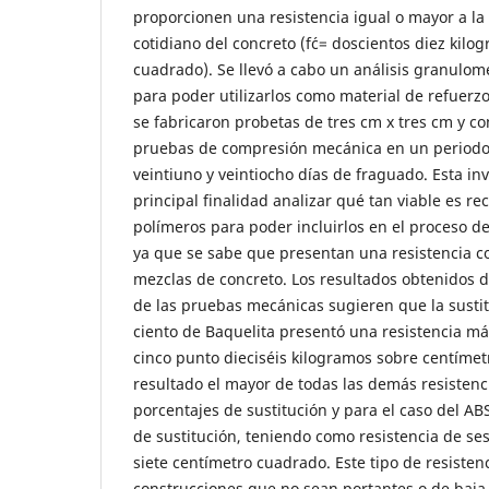
proporcionen una resistencia igual o mayor a la
cotidiano del concreto (f´c= doscientos diez kil
cuadrado). Se llevó a cabo un análisis granulom
para poder utilizarlos como material de refuerz
se fabricaron probetas de tres cm x tres cm y con
pruebas de compresión mecánica en un periodo d
veintiuno y veintiocho días de fraguado. Esta in
principal finalidad analizar qué tan viable es rec
polímeros para poder incluirlos en el proceso d
ya que se sabe que presentan una resistencia c
mezclas de concreto. Los resultados obtenidos d
de las pruebas mecánicas sugieren que la susti
ciento de Baquelita presentó una resistencia má
cinco punto dieciséis kilogramos sobre centímet
resultado el mayor de todas las demás resistenci
porcentajes de sustitución y para el caso del ABS
de sustitución, teniendo como resistencia de ses
siete centímetro cuadrado. Este tipo de resisten
construcciones que no sean portantes o de baja 