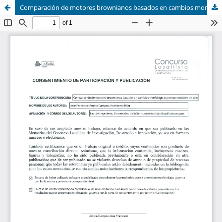
Comparación de motores brownianos basados en cambios morfológicos y en potenciales de sierra intermitentes