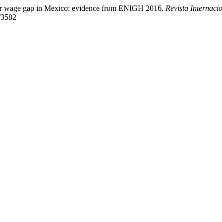
er wage gap in Mexico: evidence from ENIGH 2016.
Revista Internaci
w/3582