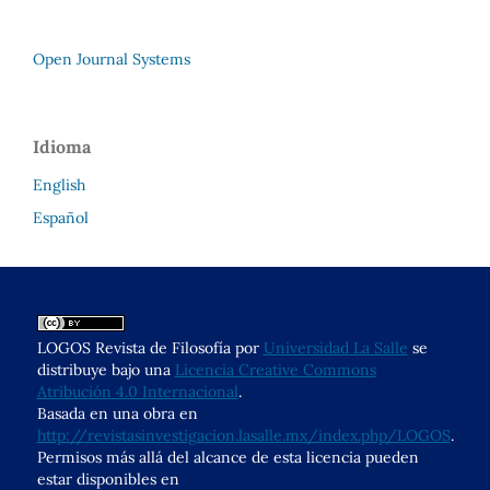
Open Journal Systems
Idioma
English
Español
LOGOS Revista de Filosofía por
Universidad La Salle
se
distribuye bajo una
Licencia Creative Commons
Atribución 4.0 Internacional
.
Basada en una obra en
http://revistasinvestigacion.lasalle.mx/index.php/LOGOS
.
Permisos más allá del alcance de esta licencia pueden
estar disponibles en