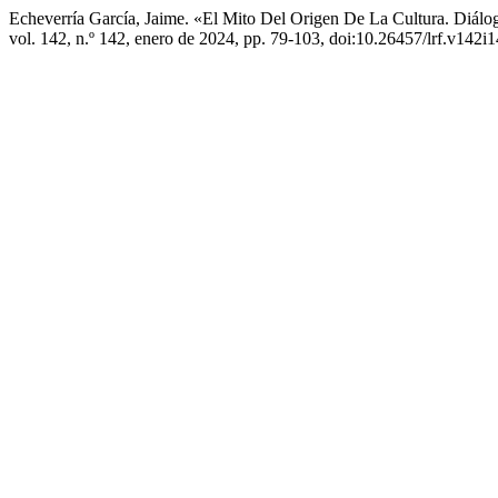
Echeverría García, Jaime. «El Mito Del Origen De La Cultura. Diá
vol. 142, n.º 142, enero de 2024, pp. 79-103, doi:10.26457/lrf.v142i