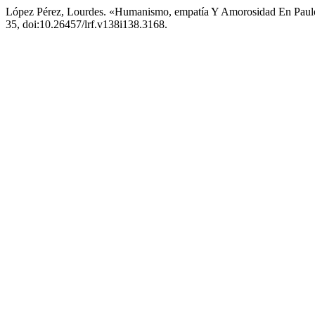
López Pérez, Lourdes. «Humanismo, empatía Y Amorosidad En Paul
35, doi:10.26457/lrf.v138i138.3168.