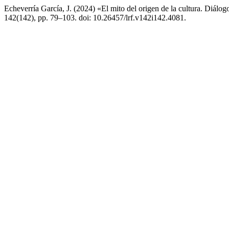
Echeverría García, J. (2024) «El mito del origen de la cultura. Diál
142(142), pp. 79–103. doi: 10.26457/lrf.v142i142.4081.