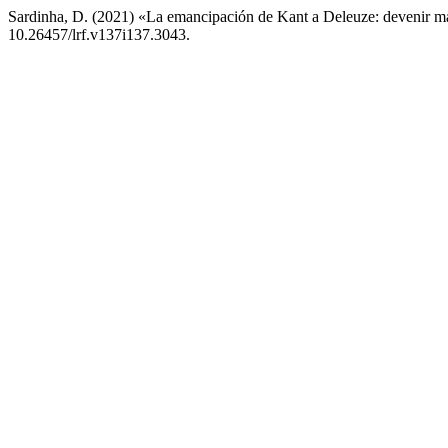
Sardinha, D. (2021) «La emancipación de Kant a Deleuze: devenir m
10.26457/lrf.v137i137.3043.