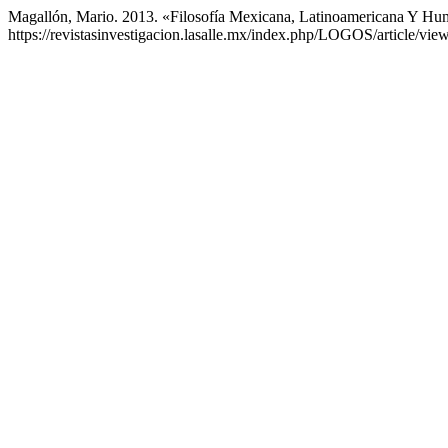
Magallón, Mario. 2013. «Filosofía Mexicana, Latinoamericana Y H
https://revistasinvestigacion.lasalle.mx/index.php/LOGOS/article/vie