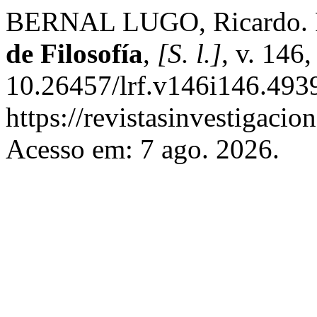
BERNAL LUGO, Ricardo. P
de Filosofía
,
[S. l.]
, v. 146
10.26457/lrf.v146i146.4939
https://revistasinvestigaci
Acesso em: 7 ago. 2026.