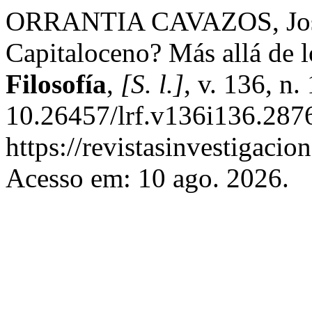
ORRANTIA CAVAZOS, José
Capitaloceno? Más allá de 
Filosofía
,
[S. l.]
, v. 136, n
10.26457/lrf.v136i136.2876
https://revistasinvestigaci
Acesso em: 10 ago. 2026.