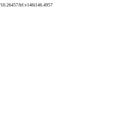
g/10.26457/lrf.v146i146.4957