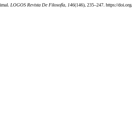
nimal.
LOGOS Revista De Filosofía
,
146
(146), 235–247. https://doi.or